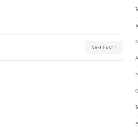
Ι
Ι
Μ
Next Post
Α
Μ
Φ
Ι
Δ