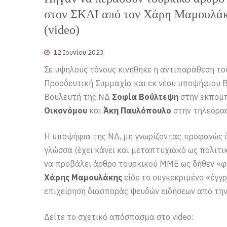
στον ΣΚΑΙ από τον Χάρη Μαμουλάκη
(video)
12 Ιουνίου 2023
Σε υψηλούς τόνους κινήθηκε η αντιπαράθεση το
Προοδευτική Συμμαχία και εκ νέου υποψήφιου
Βουλευτή της ΝΔ
Σοφία Βούλτεψη
στην εκπομπ
Οικονόμου
και
Άκη Παυλόπουλο
στην τηλεόρασ
Η υποψήφια της ΝΔ, μη γνωρίζοντας προφανώς 
γλώσσα (έχει κάνει και μεταπτυχιακό ως πολιτι
να προβάλει άρθρο τουρκικού ΜΜΕ ως δήθεν «φ
Χάρης Μαμουλάκης
είδε το συγκεκριμένο «έγγ
επιχείρηση διασποράς ψευδών ειδήσεων από την
Δείτε το σχετικό απόσπασμα στο video: