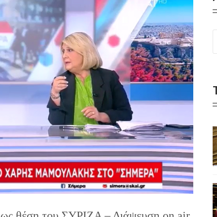
ως θέση του ΣΥΡΙΖΑ – Διάψευση on air