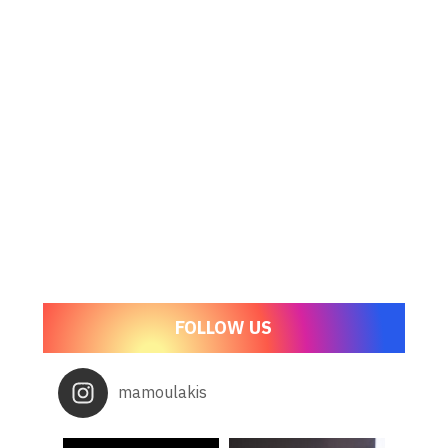
FOLLOW US
mamoulakis