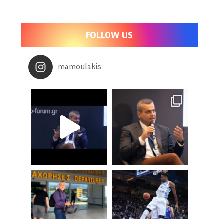
FOLLOW US
mamoulakis