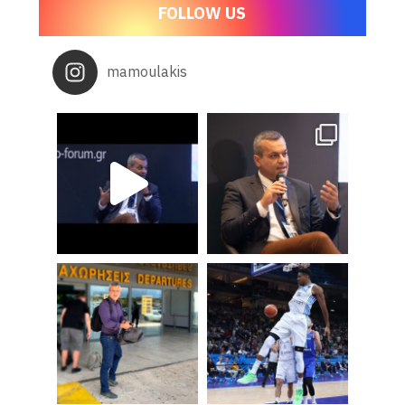
FOLLOW US
mamoulakis