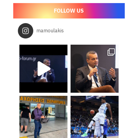
FOLLOW US
mamoulakis