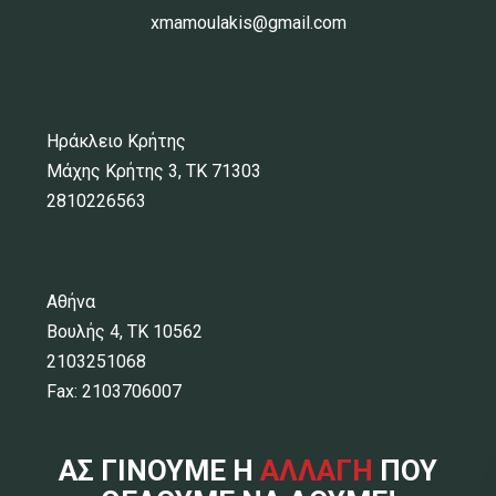
xmamoulakis@gmail.com
Ηράκλειο Κρήτης
Μάχης Κρήτης 3, ΤΚ 71303
2810226563
Αθήνα
Βουλής 4, ΤΚ 10562
2103251068
Fax: 2103706007
ΑΣ ΓΙΝΟΥΜΕ Η
ΑΛΛΑΓΗ
ΠΟΥ