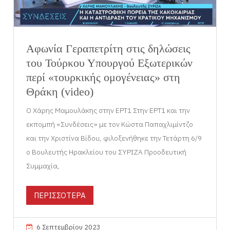
Αφωνία Γεραπετρίτη στις δηλώσεις
του Τούρκου Υπουργού Εξωτερικών
περί «τουρκικής ομογένειας» στη
Θράκη (video)
Ο Χάρης Μαμουλάκης στην ΕΡΤ1 Στην ΕΡΤ1 και την
εκπομπή «Συνδέσεις» με τον Κώστα Παπαχλιμίντζο
και την Χριστίνα Βίδου, φιλοξενήθηκε την Τετάρτη 6/9
ο Βουλευτής Ηρακλείου του ΣΥΡΙΖΑ Προοδευτική
Συμμαχία,
ΠΕΡΙΣΣΟΤΕΡΑ
6 Σεπτεμβρίου 2023