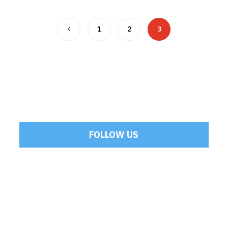
1
2
3
FOLLOW US
Tweets by Mamoulakis