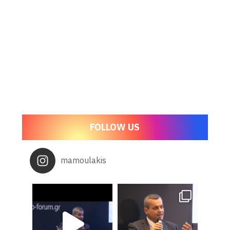
FOLLOW US
mamoulakis