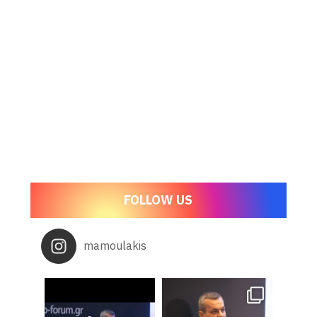
FOLLOW US
mamoulakis