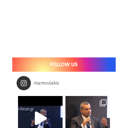
FOLLOW US
mamoulakis