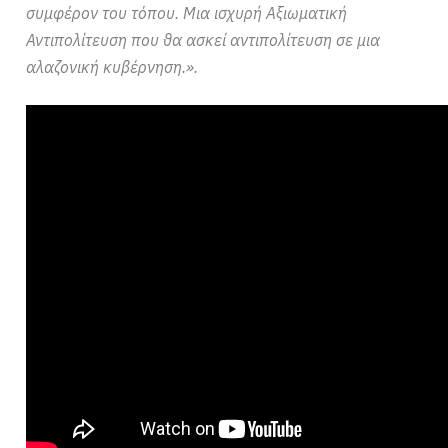
συμφέρον του τόπου. Μια ισχυρή Αξιωματική
Αντιπολίτευση που θα ασκεί αντιπολίτευση σε μια
αλαζονική κυβέρνηση.».