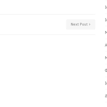
Ι
Ι
Next Post
Μ
Α
Μ
Φ
Ι
Δ