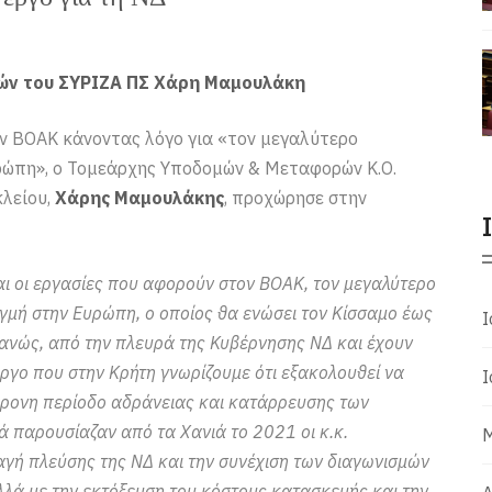
ών του ΣΥΡΙΖΑ ΠΣ Χάρη Μαμουλάκη
 ΒΟΑΚ κάνοντας λόγο για «τον μεγαλύτερο
ώπη», ο Τομεάρχης Υποδομών & Μεταφορών Κ.Ο.
λείου,
Χάρης Μαμουλάκης
, προχώρησε στην
αι οι εργασίες που αφορούν στον ΒΟΑΚ, τον μεγαλύτερο
γμή στην Ευρώπη, ο οποίος θα ενώσει τον Κίσσαμο έως
Ι
ανώς, από την πλευρά της Κυβέρνησης ΝΔ και έχουν
ργο που στην Κρήτη γνωρίζουμε ότι εξακολουθεί να
Ι
ύχρονη περίοδο αδράνειας και κατάρρευσης των
 παρουσίαζαν από τα Χανιά το 2021 οι κ.κ.
Μ
γή πλεύσης της ΝΔ και την συνέχιση των διαγωνισμών
λλά με την εκτόξευση του κόστους κατασκευής και την