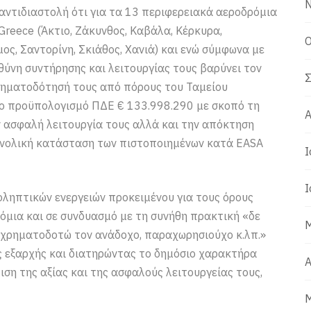
Ν
αντιδιαστολή ότι για τα 13 περιφερειακά αεροδρόμια
 Greece (Άκτιο, Ζάκυνθος, Καβάλα, Κέρκυρα,
Ο
ος, Σαντορίνη, Σκιάθος, Χανιά) και ενώ σύμφωνα με
ύνη συντήρησης και λειτουργίας τους βαρύνει τον
Σ
ρηματοδότησή τους από πόρους του Ταμείου
ο προϋπολογισμό ΠΔΕ € 133.998.290 με σκοπό τη
Α
ν ασφαλή λειτουργία τους αλλά και την απόκτηση
υνολική κατάσταση των πιστοποιημένων κατά EASA
Ι
Ι
ληπτικών ενεργειών προκειμένου για τους όρους
όμια και σε συνδυασμό με τη συνήθη πρακτική «δε
Μ
 χρηματοδοτώ τον ανάδοχο, παραχωρησιούχο κ.λπ.»
ίς εξαρχής και διατηρώντας το δημόσιο χαρακτήρα
Α
η της αξίας και της ασφαλούς λειτουργείας τους,
Μ