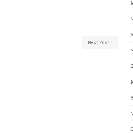
Ι
Μ
Α
Next Post
Μ
Φ
Ι
Δ
Ν
Ο