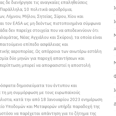
ας δε διενήργησε τις αναγκαίες επαληθεύσεις
Ι
Παράλληλα, 10 πολιτικά αεροδρόμια,
ν, Λήμνου, Μήλου, Σητείας, Σύρου, Χίου και
Ι
και τον EASA ως μη δεόντως πιστοποιημένα σύμφωνα
λάδα δεν παρείχε στοιχεία που να αποδεικνύουν ότι
Μ
λαμάτας, Νέας Αγχιάλου και Σκύρου), τα οποία είναι
 απαιτούμενο επίπεδο ασφάλειας και
Α
τικής αεροπορίας. Ως απόρροια των ανωτέρω εστάλη
εσμία δύο μηνών για παροχή απαντήσεων και
Μ
 περίπτωση μπορεί να αποφασιστεί η αποστολή
Φ
πρόσφατα δημοσιεύματα του έντυπου και
Ι
ια τη μη συμμόρφωση με τους ευρωπαϊκούς
άλιστα, κατά την από 18 Ιανουαρίου 2023 ενημέρωση
Δ
είο Υποδομών και Μεταφορών υπήρξε παραδοχή της
 ωστόσο να παρέχεται απάντηση για το ζήτημα της