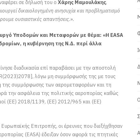
Α
αφέρει σε δήλωσή του ο
Χάρης Μαμουλάκης
,
μιουργεί δικαιολογημένη ανησυχία και προβληματισμό
Μ
ρουμε ουσιαστικές απαντήσεις.».
Φ
ουργό Υποδομών και Μεταφορών με θέμα: «Η EASA
ρομίων, η κυβέρνηση της Ν.Δ. περί άλλα
Ι
Δ
ίνησε διαδικασία επί παραβάσει με την αποστολή
FR(2023)2078], λόγω μη συμμόρφωσής της με τους
Ν
ση της συμμόρφωσης των αερομεταφορέων και τη
ορά την ασφάλεια της πολιτικής αεροπορίας καθώς
Ο
οί (ΕΕ) 2018/1139, (ΕΕ) 2012/965 και (ΕΕ)
Σ
 Ευρωπαϊκής Επιτροπής, οι έρευνες που διεξήχθησαν
Α
ροπορίας (ΕASA) έδειξαν όσον αφορά τις πτητικές