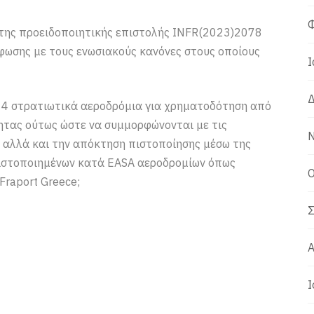
Φ
η της προειδοποιητικής επιστολής INFR(2023)2078
ρφωσης με τους ενωσιακούς κανόνες στους οποίους
Ι
Δ
αι 4 στρατιωτικά αεροδρόμια για χρηματοδότηση από
ητας ούτως ώστε να συμμορφώνονται με τις
Ν
α αλλά και την απόκτηση πιστοποίησης μέσω της
πιστοποιημένων κατά EASA αεροδρομίων όπως
Ο
Fraport Greece;
Σ
Α
Ι