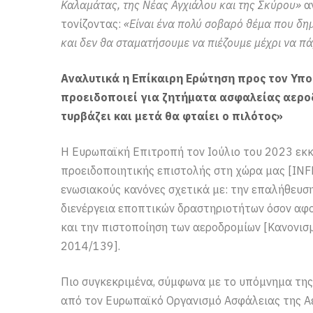
Καλαμάτας, της Νέας Αγχιάλου και της Σκύρου»
αν
τονίζοντας:
«Είναι ένα πολύ σοβαρό θέμα που δη
και δεν θα σταματήσουμε να πιέζουμε μέχρι να πά
Αναλυτικά η Επίκαιρη Ερώτηση προς τον Υπ
προειδοποιεί για ζητήματα ασφαλείας αεροδ
τυρβάζει και μετά θα φταίει ο πιλότος»
Η Ευρωπαϊκή Επιτροπή τον Ιούλιο του 2023 εκκ
προειδοποιητικής επιστολής στη χώρα μας [IN
ενωσιακούς κανόνες σχετικά με: την επαλήθευ
διενέργεια εποπτικών δραστηριοτήτων όσον αφ
και την πιστοποίηση των αεροδρομίων [Κανονισμ
2014/139].
Πιο συγκεκριμένα, σύμφωνα με το υπόμνημα της
από τον Ευρωπαϊκό Οργανισμό Ασφάλειας της Αε