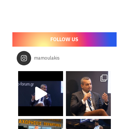
FOLLOW US
mamoulakis