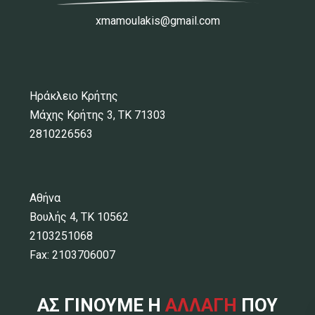
xmamoulakis@gmail.com
Ηράκλειο Κρήτης
Μάχης Κρήτης 3, ΤΚ 71303
2810226563
Αθήνα
Βουλής 4, ΤΚ 10562
2103251068
Fax: 2103706007
ΑΣ ΓΙΝΟΥΜΕ Η
ΑΛΛΑΓΗ
ΠΟΥ