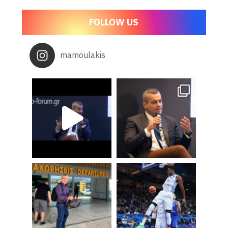
FOLLOW US
mamoulakis