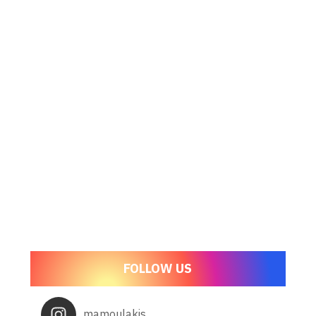
FOLLOW US
mamoulakis