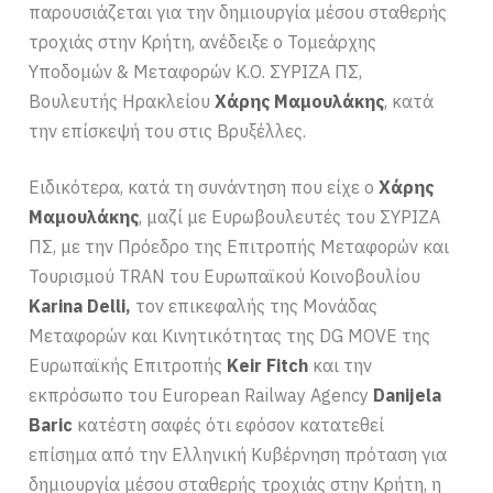
παρουσιάζεται για την δημιουργία μέσου σταθερής
τροχιάς στην Κρήτη, ανέδειξε ο Τομεάρχης
Υποδομών & Μεταφορών Κ.Ο. ΣΥΡΙΖΑ ΠΣ,
Βουλευτής Ηρακλείου
Χάρης Μαμουλάκης
, κατά
την επίσκεψή του στις Βρυξέλλες.
Ειδικότερα, κατά τη συνάντηση που είχε ο
Χάρης
Μαμουλάκης
, μαζί με Ευρωβουλευτές του ΣΥΡΙΖΑ
ΠΣ, με την Πρόεδρο της Επιτροπής Μεταφορών και
Τουρισμού TRAN του Ευρωπαϊκού Κοινοβουλίου
Κarina Delli,
τον επικεφαλής της Μονάδας
Μεταφορών και Κινητικότητας της DG MOVE της
Ευρωπαϊκής Επιτροπής
Keir Fitch
και την
εκπρόσωπο του European Railway Agency
Danijela
Baric
κατέστη σαφές ότι εφόσον κατατεθεί
επίσημα από την Ελληνική Κυβέρνηση πρόταση για
δημιουργία μέσου σταθερής τροχιάς στην Κρήτη, η