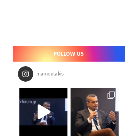
FOLLOW US
mamoulakis