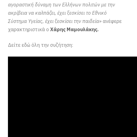
αγοραστική δύναμη των Ελλήνων πολιτών με την
ακρίβεια να καλπάζει, έχει ξεσκίσει το Εθνικό
Σύστημα Υγείας, έχει ξεσκίσει την παιδεία»
ανέφερε
χαρακτηριστικά ο
Χάρης Μαμουλάκης.
Δείτε εδώ όλη την συζήτηση: