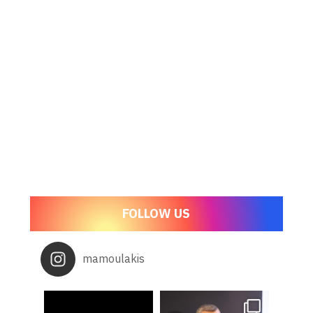
FOLLOW US
mamoulakis