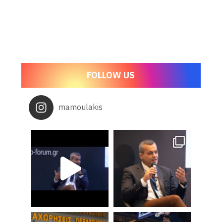
FOLLOW US
mamoulakis