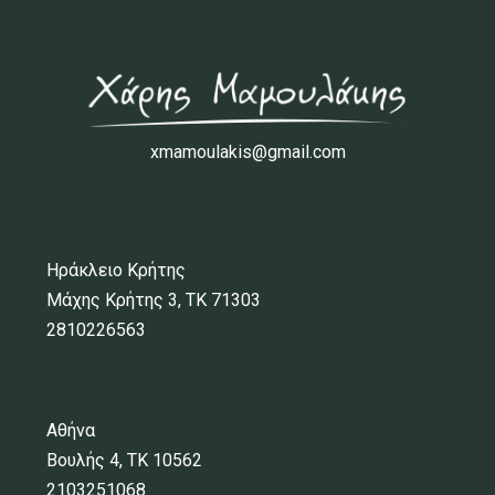
xmamoulakis@gmail.com
Ηράκλειο Κρήτης
Μάχης Κρήτης 3, ΤΚ 71303
2810226563
Αθήνα
Βουλής 4, ΤΚ 10562
2103251068