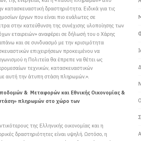
Α
ν κατασκευαστική δραστηριότητα. Ειδικά για τις
ημοσίων έργων που είναι πιο ευάλωτες σε
Μ
έτρα στην κατεύθυνση της συνέχισης υλοποίησης των
Φ
όχων εταιρειών» αναφέρει σε δήλωσή του ο Χάρης
απάνω και σε συνδυασμό με την κρισιμότητα
Ι
σκευαστικών επιχειρήσεων προκειμένου να
ωνισμού η Πολιτεία θα έπρεπε να θέτει ως
Δ
ικρομεσαίων τεχνικών, κατασκευαστικών
 με αυτή την άτυπη στάση πληρωμών.».
Ν
Υποδομών & Μεταφορών και Εθνικής Οικονομίας &
Ο
«στάση» πληρωμών στο χώρο των
Σ
τικότερους της Ελληνικής οικονομίας και η
Α
ορικές δραστηριότητες είναι υψηλή. Ωστόσο, η