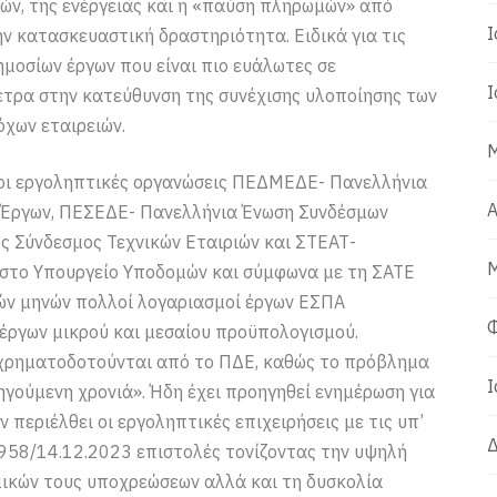
κών, της ενέργειας και η «παύση πληρωμών» από
Ι
ν κατασκευαστική δραστηριότητα. Ειδικά για τις
ημοσίων έργων που είναι πιο ευάλωτες σε
Ι
έτρα στην κατεύθυνση της συνέχισης υλοποίησης των
όχων εταιρειών.
Μ
 οι εργοληπτικές οργανώσεις ΠΕΔΜΕΔΕ- Πανελλήνια
Α
Έργων, ΠΕΣΕΔΕ- Πανελλήνια Ένωση Συνδέσμων
ς Σύνδεσμος Τεχνικών Εταιριών και ΣΤΕΑΤ-
Μ
 στο Υπουργείο Υποδομών και σύμφωνα με τη ΣΑΤΕ
ών μηνών πολλοί λογαριασμοί έργων ΕΣΠΑ
Φ
έργων μικρού και μεσαίου προϋπολογισμού.
 χρηματοδοτούνται από το ΠΔΕ, καθώς το πρόβλημα
Ι
γούμενη χρονιά». Ήδη έχει προηγηθεί ενημέρωση για
 περιέλθει οι εργοληπτικές επιχειρήσεις με τις υπ’
Δ
958/14.12.2023 επιστολές τονίζοντας την υψηλή
ικών τους υποχρεώσεων αλλά και τη δυσκολία