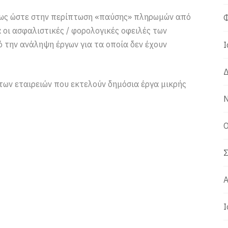
τως ώστε στην περίπτωση «παύσης» πληρωμών από
Φ
οι ασφαλιστικές / φορολογικές οφειλές των
την ανάληψη έργων για τα οποία δεν έχουν
Ι
Δ
των εταιρειών που εκτελούν δημόσια έργα μικρής
Ν
Ο
Σ
Α
Ι