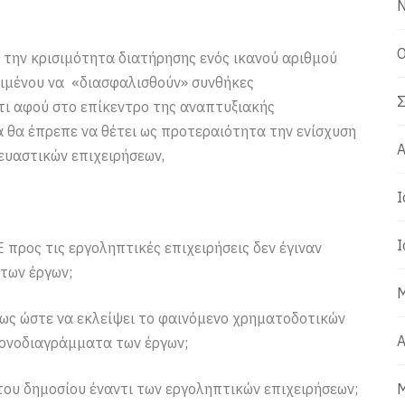
Ν
Ο
την κρισιμότητα διατήρησης ενός ικανού αριθμού
ιμένου να «διασφαλισθούν» συνθήκες
Σ
τι αφού στο επίκεντρο της αναπτυξιακής
α θα έπρεπε να θέτει ως προτεραιότητα την ενίσχυση
Α
ευαστικών επιχειρήσεων,
Ι
Ι
 προς τις εργοληπτικές επιχειρήσεις δεν έγιναν
των έργων;
Μ
τως ώστε να εκλείψει το φαινόμενο χρηματοδοτικών
Α
ρονοδιαγράμματα των έργων;
του δημοσίου έναντι των εργοληπτικών επιχειρήσεων;
Μ