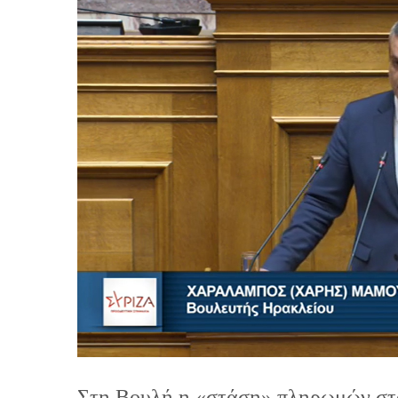
Στη Βουλή η «στάση» πληρωμών στ