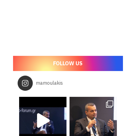
FOLLOW US
mamoulakis