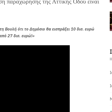
αση παραχώρησης της Αττικής Οδού είναι
τη Βουλή ότι το Δημόσιο θα εισπράξει 10 δισ. ευρώ
από 27 δισ. ευρώ!»
Ι
Ι
Μ