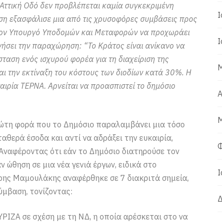
 Αττική Οδό δεν προβλέπεται καμία συγκεκριμένη
Ι
ση εξασφάλισε μια από τις χρυσοφόρες συμβάσεις προς
με τον Υπουργό Υποδομών και Μεταφορών να προχωράει
Ι
ογήσει την παραχώρηση: “To Κράτος είναι ανίκανο να
ύσταση ενός ισχυρού φορέα για τη διαχείριση της
Μ
αι την εκτίναξη του κόστους των διοδίων κατά 30%. Η
ταιρία ΤΕΡΝΑ. Αρνείται να προασπιστεί το δημόσιο
Α
Μ
ρώτη φορά που το Δημόσιο παραλαμβάνει μια τόσο
θερά έσοδα και αντί να αδράξει την ευκαιρία,
Φ
Αναφέροντας ότι εάν το Δημόσιο διατηρούσε τον
 ώθηση σε μια νέα γενιά έργων, ειδικά στο
Ι
άρης Μαμουλάκης αναφέρθηκε σε 7 διακριτά σημεία,
ύμβαση, τονίζοντας:
Δ
ΥΡΙΖΑ σε σχέση με τη ΝΔ, η οποία αρέσκεται στο να