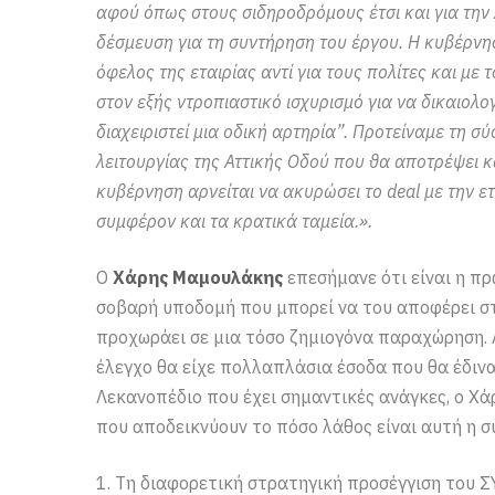
αφού όπως στους σιδηροδρόμους έτσι και για την
δέσμευση για τη συντήρηση του έργου. Η κυβέρνη
όφελος της εταιρίας αντί για τους πολίτες και 
στον εξής ντροπιαστικό ισχυρισμό για να δικαιολ
διαχειριστεί μια οδική αρτηρία”. Προτείναμε τη σ
λειτουργίας της Αττικής Οδού που θα αποτρέψει κ
κυβέρνηση αρνείται να ακυρώσει το deal με την ε
συμφέρον και τα κρατικά ταμεία.».
Ο
Χάρης Μαμουλάκης
επεσήμανε ότι είναι η π
σοβαρή υποδομή που μπορεί να του αποφέρει στα
προχωράει σε μια τόσο ζημιογόνα παραχώρηση. 
έλεγχο θα είχε πολλαπλάσια έσοδα που θα έδιναν
Λεκανοπέδιο που έχει σημαντικές ανάγκες, ο Χ
που αποδεικνύουν το πόσο λάθος είναι αυτή η σ
1. Τη διαφορετική στρατηγική προσέγγιση του Σ