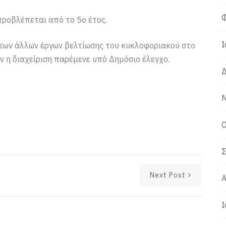
Φ
προβλέπεται από το 5ο έτος.
Ι
εων άλλων έργων βελτίωσης του κυκλοφοριακού στο
ν η διαχείριση παρέμενε υπό Δημόσιο έλεγχο.
Δ
Ν
Ο
Σ
Next Post
Α
Ι