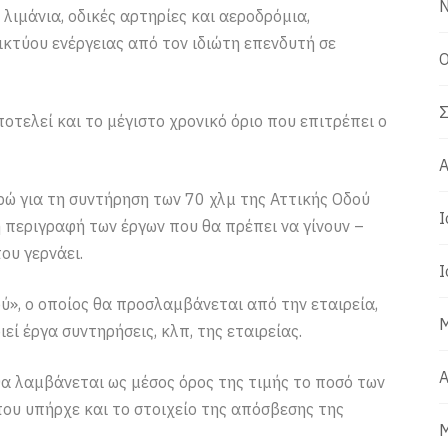
Ν
ι λιμάνια, οδικές αρτηρίες και αεροδρόμια,
τύου ενέργειας από τον ιδιώτη επενδυτή σε
Ο
Σ
οτελεί και το μέγιστο χρονικό όριο που επιτρέπει ο
Α
υρώ για τη συντήρηση των 70 χλμ της Αττικής Οδού
Ι
ή περιγραφή των έργων που θα πρέπει να γίνουν –
ου γερνάει.
Ι
ύ», ο οποίος θα προσλαμβάνεται από την εταιρεία,
Μ
εί έργα συντηρήσεις, κλπ, της εταιρείας.
Α
 θα λαμβάνεται ως μέσος όρος της τιμής το ποσό των
που υπήρχε και το στοιχείο της απόσβεσης της
Μ