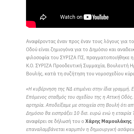
Αναφέροντας έναν προς έναν τους λόγους για τ
Οδού είναι ζημιογόνα για το Δημόσιο και αναδει
φιλοσοφία του ΣΥΡΙΖΑ ΠΣ, πραγματοποιήθηκε η
Κ.Ο. ΣΥΡΙΖΑ Προοδευτική Συμμαχία, Βουλευτή 
Βουλής, κατά τη συζήτηση του νομοσχεδίου κύρ
«Η κυβέρνηση της ΝΔ επιμένει στην ίδια γραμμή.
Επόμενος σταθμός του σχεδίου της η Αττική Οδός
αρτηρία. Αποδείξαμε με στοιχεία στη Βουλή ότι α
Δημόσιο θα εισπράξει 10 δισ. ευρώ ενώ η εταιρί
αναφέρει σε δήλωσή του ο
Χάρης Μαμουλάκης
,
επαναλαμβάνεται καρμπόν η δημιουργική ασάφεια 