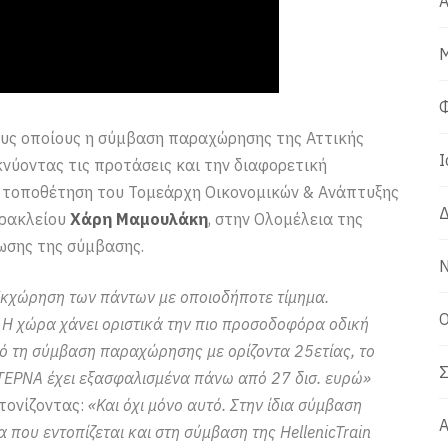
Α
Μ
Φ
ους οποίους η σύμβαση παραχώρησης της Αττικής
Ι
κνύοντας τις προτάσεις και την διαφορετική
 τοποθέτηση του Τομεάρχη Οικονομικών & Ανάπτυξης
Δ
Ηρακλείου
Χάρη Μαμουλάκη
, στην Ολομέλεια της
ωσης της σύμβασης.
Ν
 Εκχώρηση των πάντων με οποιοδήποτε τίμημα.
Ο
. Η χώρα χάνει οριστικά την πιο προσοδοφόρα οδική
πό τη σύμβαση παραχώρησης με ορίζοντα 25ετίας, το
Σ
α ΤΕΡΝΑ έχει εξασφαλισμένα πάνω από 27 δισ. ευρώ»
 τονίζοντας:
«Και όχι μόνο αυτό. Στην ίδια σύμβαση
Α
που εντοπίζεται και στη σύμβαση της ΗellenicTrain