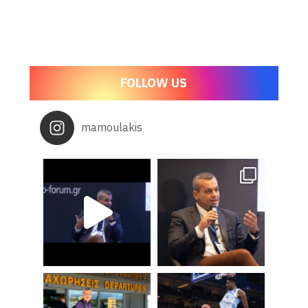
FOLLOW US
mamoulakis