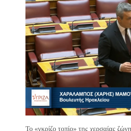
Το «γκρίζο τοπίο» της χερσαίας ζών