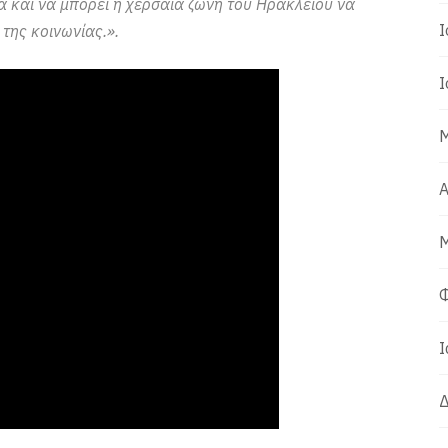
 και να μπορεί η χερσαία ζώνη του Ηρακλείου να
Ι
της κοινωνίας.».
Ι
Μ
Α
Μ
Φ
Ι
Δ