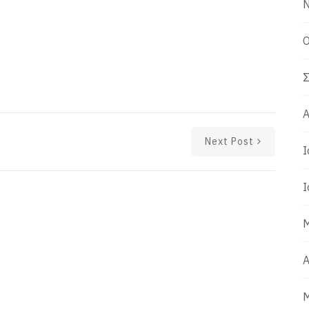
Ν
Ο
Σ
Α
Next Post
Ι
Ι
Μ
Α
Μ