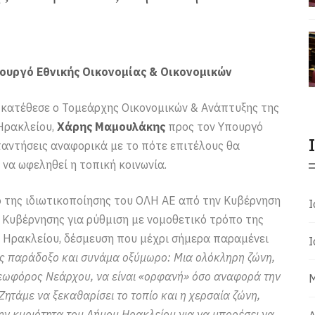
ουργό Εθνικής Οικονομίας & Οικονομικών
 κατέθεσε ο Τομεάρχης Οικονομικών & Ανάπτυξης της
Ηρακλείου,
Χάρης Μαμουλάκης
προς τον Υπουργό
παντήσεις αναφορικά με το πότε επιτέλους θα
 να ωφεληθεί η τοπική κοινωνία.
 της ιδιωτικοποίησης του ΟΛΗ ΑΕ από την Κυβέρνηση
Ι
ς Κυβέρνησης για ρύθμιση με νομοθετικό τρόπο της
 Ηρακλείου, δέσμευση που μέχρι σήμερα παραμένει
Ι
ς παράδοξο και συνάμα οξύμωρο: Μια ολόκληρη ζώνη,
λεωφόρος Νεάρχου, να είναι «ορφανή» όσο αναφορά την
Μ
Ζητάμε να ξεκαθαρίσει το τοπίο και η χερσαία ζώνη,
ην κυριότητα του Δήμου Ηρακλείου για να μπορέσει να