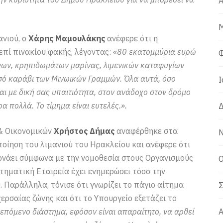
Α
Μ
νιού, ο
Χάρης Μαμουλάκης
ανέφερε ότι η
επί πινακίου φακής, λέγοντας:
«80 εκατομμύρια ευρώ
Φ
ένων, κρηπιδωμάτων μαρίνας, λιμενικών καταφυγίων
μισό καράβι των Μινωικών Γραμμών. Όλα αυτά, όσο
Ι
ι με δική σας υπαιτιότητα, στον ανάδοχο στον δρόμο
α πολλά. Το τίμημα είναι ευτελές.».
Δ
& Οικονομικών
Χρήστος Δήμας
αναφέρθηκε στα
Ν
ποίηση του λιμανιού του Ηρακλείου και ανέφερε ότι
ρνάει σύμφωνα με την νομοθεσία στους Οργανισμούς
Ο
Κτηματική Εταιρεία έχει ενημερώσει τόσο την
. Παράλληλα, τόνισε ότι γνωρίζει το πάγιο αίτημα
Σ
ρσαίας ζώνης και ότι το Υπουργείο εξετάζει το
επόμενο διάστημα, εφόσον είναι απαραίτητο, να αρθεί
Α