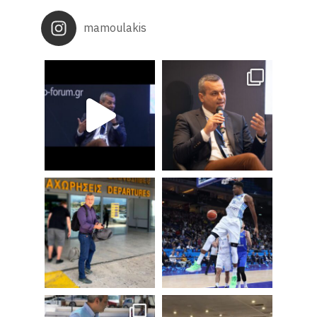
mamoulakis