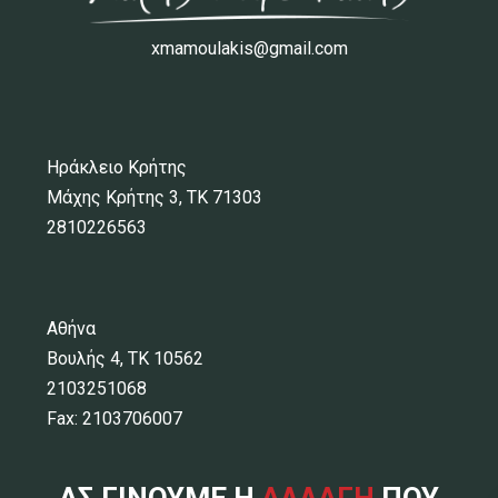
xmamoulakis@gmail.com
Ηράκλειο Κρήτης
Μάχης Κρήτης 3, ΤΚ 71303
2810226563
Αθήνα
Βουλής 4, ΤΚ 10562
2103251068
Fax: 2103706007
ΑΣ ΓΙΝΟΥΜΕ Η
ΑΛΛΑΓΗ
ΠΟΥ