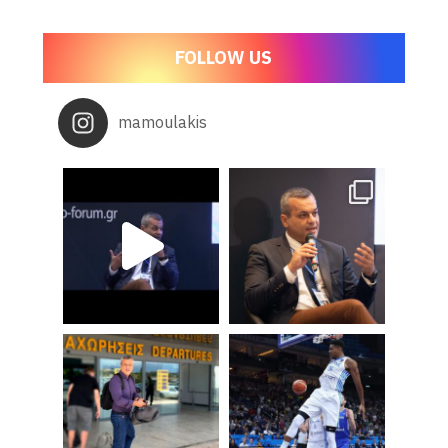
FOLLOW US
mamoulakis