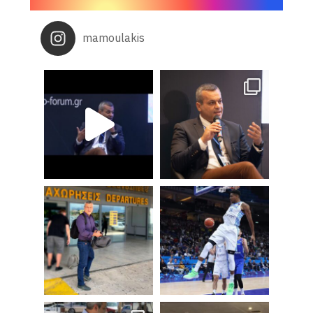
mamoulakis