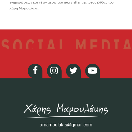
ενημερώσεων και νέων μέσω του newsletter της ιστοσελίδας του
Χάρη Μαμουλάκη.
xmamoulakis@gmail.com