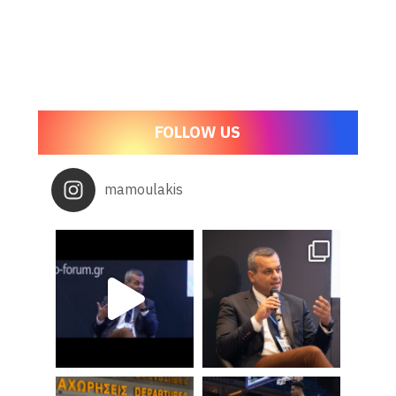
FOLLOW US
mamoulakis