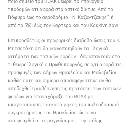
ποιο σημείο του ΒΟΑΚ θεωρεί το Υπουργείο
Υποδομών ότι αφορά στο αστικό δίκτυο. Από το
Γιόφυρο έως το αεροδρόμιο ¨Ν. Καζαντζάκης¨ ή
από το Γάζι έως τον Καρτερό και του Κοκκίνη Χάνι;
Επιπροσθέτως οι προφορικές διαβεβαιώσεις του κ.
Μητσοτάκη ότι θα ικανοποιηθούν τα ¨λογικά
αιτήματα των τοπικών φορέων¨ δεν απαντούν στο
τι θεωρεί λογικό ο Πρωθυπουργός, σε ό,τι αφορά τις
προσφυγές των Δήμων Ηρακλείου και Μαλεβιζίου,
καθώς ούτε και σήμερα αποσαφηνίστηκε αν θα
αποδεχθεί η κυβέρνηση τις προτάσεις των τοπικών
φορέων για επαναχάραξη του ΒΟΑΚ με
υπογειοποίηση του κατά μήκος του πολεοδομικού
συγκροτήματος του Ηρακλείου, ώστε να
αποφευχθεί ο ¨στραγγαλισμός¨ της πόλης.