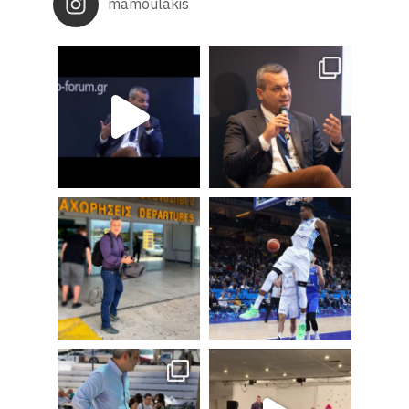
mamoulakis