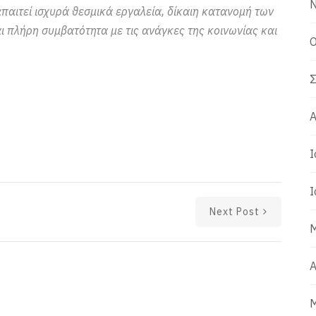
Ν
αιτεί ισχυρά θεσμικά εργαλεία, δίκαιη κατανομή των
ι πλήρη συμβατότητα με τις ανάγκες της κοινωνίας και
Ο
Σ
Α
Ι
Ι
Next Post
Μ
Α
Μ