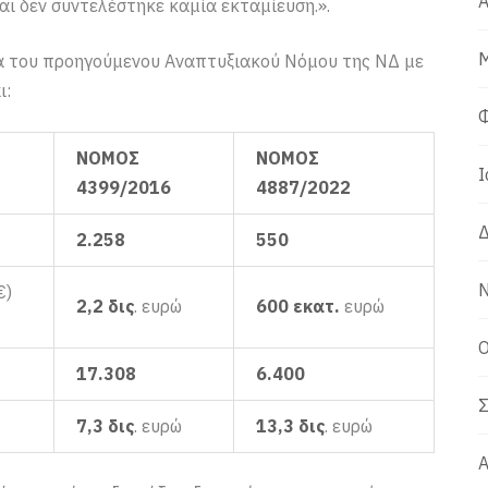
Α
ι δεν συντελέστηκε καμία εκταμίευση.».
Μ
ά του προηγούμενου Αναπτυξιακού Νόμου της ΝΔ με
ι:
Φ
ΝΟΜΟΣ
ΝΟΜΟΣ
Ι
4399/2016
4887/2022
Δ
2.258
550
Ν
€)
2,2 δις
. ευρώ
600 εκατ.
ευρώ
Ο
17.308
6.400
Σ
7,3 δις
. ευρώ
13,3 δις
. ευρώ
Α