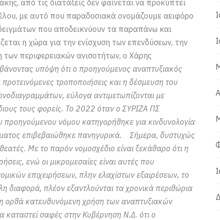
ης, από τις διατάξεις δεν φαίνεται να προκύπτει
Ι
έλου, με αυτό που παραδοσιακά ονομάζουμε αειφόρο
δειγμάτων που αποδεικνύουν τα παραπάνω και
Ι
ζεται η χώρα για την ενίσχυση των επενδύσεων, την
η των περιφερειακών ανισοτήτων, ο Χάρης
Μ
μβάνοντας υπόψη ότι ο προηγούμενος αναπτυξιακός
ι προτεινόμενες τροποποιήσεις και η δέσμευση του
Α
ονοδιαγραμμάτων, εύλογα αντιμετωπίζονται με
διους τους φορείς. Το 2022 όταν ο ΣΥΡΙΖΑ ΠΣ
Μ
του προηγούμενου νόμου κατηγορήθηκε για κινδυνολογία
σματος επιβεβαιώθηκε πανηγυρικά. Σήμερα, δυστυχώς
Φ
 θεατές. Με το παρόν νομοσχέδιο είναι ξεκάθαρο ότι η
ήσεις, ενώ οι μικρομεσαίες είναι αυτές που
Ι
τομικών επιχειρήσεων, πλην ελαχίστων εξαιρέσεων, το
λη διαφορά, πλέον εξαντλούνται τα χρονικά περιθώρια
Δ
 μη ορθά κατευθυνόμενη χρήση των αναπτυξιακών
να καταστεί σαφές στην Κυβέρνηση Ν.Δ. ότι ο