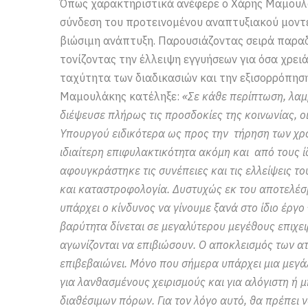
Όπως χαρακτηριστικά ανέφερε ο Χάρης Μαμουλάκ
σύνδεση του προτεινομένου αναπτυξιακού μοντ
βιώσιμη ανάπτυξη. Παρουσιάζοντας σειρά παρα
τονίζοντας την έλλειψη εγγυήσεων για όσα χρειά
ταχύτητα των διαδικασιών και την εξισορρόπησ
Μαμουλάκης κατέληξε:
«Σε κάθε περίπτωση, λα
διέψευσε πλήρως τις προσδοκίες της κοινωνίας, ο
Υπουργού ειδικότερα ως προς την τήρηση των χρ
ιδιαίτερη επιφυλακτικότητα ακόμη και από τους ί
αφουγκράστηκε τις συνέπειες και τις ελλείψεις 
και καταστροφολογία. Δυστυχώς εκ του αποτελέ
υπάρχει ο κίνδυνος να γίνουμε ξανά στο ίδιο έργο
βαρύτητα δίνεται σε μεγαλύτερου μεγέθους επιχειρ
αγωνίζονται να επιβιώσουν. Ο αποκλεισμός των α
επιβεβαιώνει. Μόνο που σήμερα υπάρχει μια μεγά
για λανθασμένους χειρισμούς και για αλόγιστη ή
διαθέσιμων πόρων. Για τον λόγο αυτό, θα πρέπει 