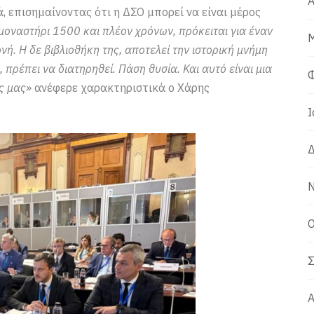
Α
ά, επισημαίνοντας ότι η ΔΣΟ μπορεί να είναι μέρος
 μοναστήρι 1500 και πλέον χρόνων, πρόκειται για έναν
Μ
. Η δε βιβλιοθήκη της, αποτελεί την ιστορική μνήμη
, πρέπει να διατηρηθεί. Πάση θυσία. Και αυτό είναι μια
Φ
ς μας»
ανέφερε χαρακτηριστικά ο Χάρης
Ι
Δ
Ν
Ο
Σ
Α