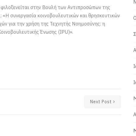
Ν
ς φιλοξενείται στην Βουλή των Αντιπροσώπων της
ι: «Η συνεργασία κοινοβουλευτικών και θρησκευτικών
Ο
ών για την χρήση της Τεχνητής Νοημοσύνης: η
οινοβουλευτικής Ένωσης (IPU)».
Σ
Α
Ι
Ι
Μ
Next Post
Α
Μ