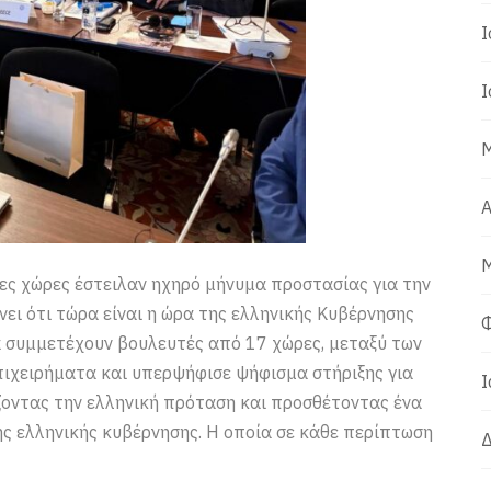
Ι
Ι
Μ
Α
Μ
ξες χώρες έστειλαν ηχηρό μήνυμα προστασίας για την
ει ότι τώρα είναι η ώρα της ελληνικής Κυβέρνησης
Φ
οία συμμετέχουν βουλευτές από 17 χώρες, μεταξύ των
πιχειρήματα και υπερψήφισε ψήφισμα στήριξης για
Ι
ίζοντας την ελληνική πρόταση και προσθέτοντας ένα
ς ελληνικής κυβέρνησης. Η οποία σε κάθε περίπτωση
Δ