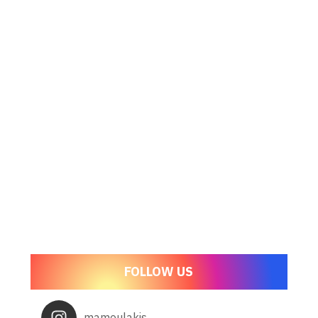
FOLLOW US
mamoulakis