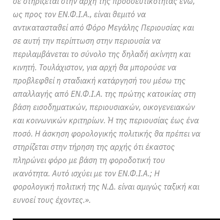
δε στηρίζεται στην αρχή της προοδευτικότητας ενώ,
ως προς τον ΕΝ.Φ.Ι.Α., είναι θεμιτό να
αντικατασταθεί από Φόρο Μεγάλης Περιουσίας και
σε αυτή την περίπτωση στην περιουσία να
περιλαμβάνεται το σύνολο της δηλαδή ακίνητη και
κινητή. Τουλάχιστον, για αρχή θα μπορούσε να
προβλεφθεί η σταδιακή κατάργησή του μέσω της
απαλλαγής από ΕΝ.Φ.Ι.Α. της πρώτης κατοικίας στη
βάση εισοδηματικών, περιουσιακών, οικογενειακών
και κοινωνικών κριτηρίων. Ή της περιουσίας έως ένα
ποσό. Η άσκηση φορολογικής πολιτικής θα πρέπει να
στηρίζεται στην τήρηση της αρχής ότι έκαστος
πληρώνει φόρο με βάση τη φοροδοτική του
ικανότητα. Αυτό ισχύει με τον ΕΝ.Φ.Ι.Α.; Η
φορολογική πολιτική της Ν.Δ. είναι αμιγώς ταξική και
ευνοεί τους έχοντες.».