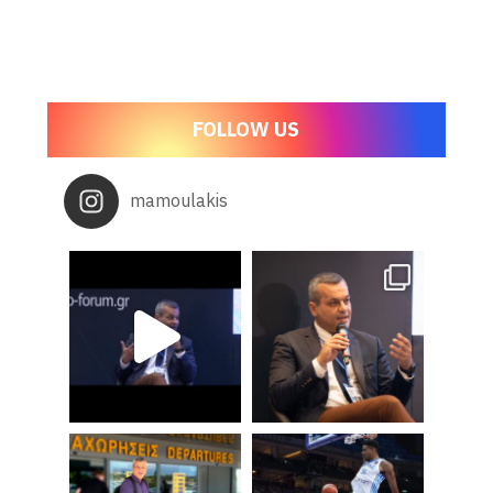
FOLLOW US
mamoulakis