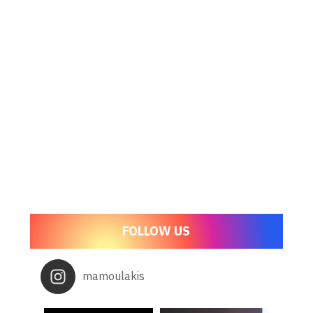
FOLLOW US
mamoulakis