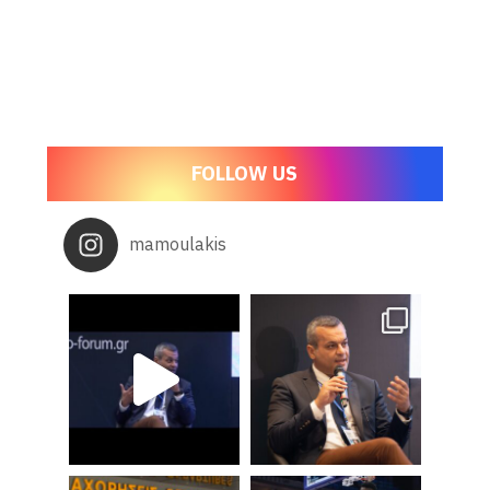
FOLLOW US
mamoulakis