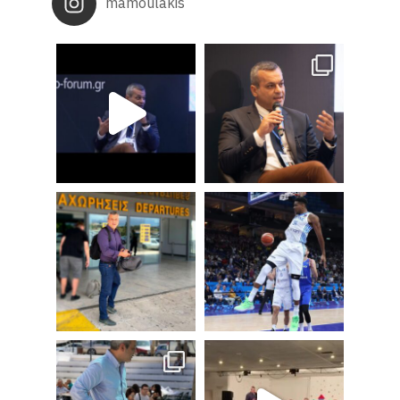
mamoulakis