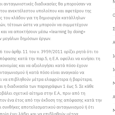
Ν
ι οι ανταγωνιστικές διαδικασίες θα μπορούσαν να
 του ανεκτέλεστου υπολοίπου και αφετέρου της
Ο
ις του κλάδου για τη δημιουργία κατάλληλων
ών, τέτοιων ώστε να μπορούν να συμμετέχουν
Σ
 και να αποκτήσουν μέσω «learning by doing»
ν μεγάλων δημόσιων έργων.
Α
6 του άρθρ. 11 του ν. 3959/2011 ορίζει ρητά ότι το
Ι
όφασης κατά την παρ.5, η E.A. οφείλει να κινήσει τη
ικονομίας και να αξιολογήσει κατά πόσο έχουν
Ι
ταγωνισμού ή κατά πόσο είναι αναγκαίο να
αι να επιβληθούν μέτρα ελαφρύτερα ή βαρύτερα,
Μ
ι η διαδικασία των παραγράφων 1 έως 5. Σε κάθε
άλει σχετικό αίτημα στην E.A., πριν από τη
Α
τον ένα έτος από την έκδοση της απόφασης κατά την
οι συνθήκες αποτελεσματικού ανταγωνισμού ή ότι
Μ
ποία έχει λάβει και να επιβληθούν μέτρα