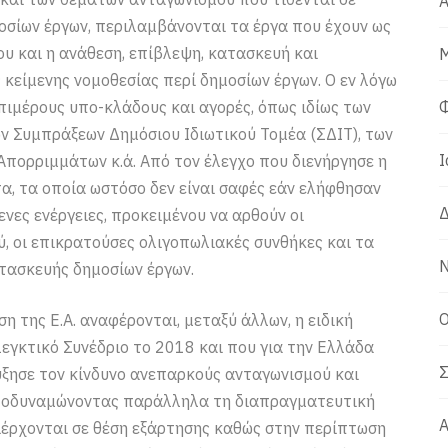
Α
οσίων έργων, περιλαμβάνονται τα έργα που έχουν ως
υ και η ανάθεση, επίβλεψη, κατασκευή και
Μ
 κείμενης νομοθεσίας περί δημοσίων έργων. Ο εν λόγω
πιμέρους υπο-κλάδους και αγορές, όπως ιδίως των
Φ
 Συμπράξεων Δημόσιου Ιδιωτικού Τομέα (ΣΔΙΤ), των
Ι
Απορριμμάτων κ.ά. Από τον έλεγχο που διενήργησε η
α, τα οποία ωστόσο δεν είναι σαφές εάν ελήφθησαν
Δ
ες ενέργειες, προκειμένου να αρθούν οι
 οι επικρατούσες ολιγοπωλιακές συνθήκες και τα
Ν
τασκευής δημοσίων έργων.
Ο
 της Ε.Α. αναφέρονται, μεταξύ άλλων, η ειδική
εγκτικό Συνέδριο το 2018 και που για την Ελλάδα
Σ
ύξησε τον κίνδυνο ανεπαρκούς ανταγωνισμού και
αποδυναμώνοντας παράλληλα τη διαπραγματευτική
Α
ριέρχονται σε θέση εξάρτησης καθώς στην περίπτωση