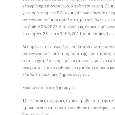
ελαφρύτερα ή βαρύτερα, κατά περίπτωση. Ως προ
γνωμοδότηση της Ε.Α., σε περίπτωση διαπίστωσ
ανταγωνισμού που οφείλεται, μεταξύ άλλων, σε π
με Αριθ. 805/2023 Απόφασή της έκρινε ομόφωνα 
κατ’ άρθρ. 23 του ν.3959/2011 διαδικασίας Γνω
Δεδομένων των ανωτέρω και λαμβάνοντας υπόψη
ανταγωνισμού, υπό το πρίσμα της προστασίας τ
από τη χαμηλότερη τιμή κατασκευής με ένα ελά
αναγκαιότητα να αρθούν τα εμπόδια εισόδου κα
κλάδο κατασκευής δημοσίων έργων,
Ερωτώνται οι κ.κ. Υπουργοί:
1) Σε ποιες ενέργειες έχουν προβεί από την έκ
προκειμένου να αποκατασταθούν οι συνθήκες υ
δημοσίων έργων;