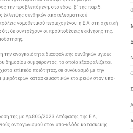
ς την προβλεπόμενη, στο εδαφ. β’ της παρ.5,
Φ
ης έλλειψης συνθηκών αποτελεσματικού
ράξεις νομοθετικού περιεχομένου, η Ε.Α. στη σχετική
Ι
ότι δε συντρέχουν οι προϋποθέσεις εκκίνησης της,
μοδότησης.
Δ
 την αναγκαιότητα διασφάλισης συνθηκών υγιούς
Ν
ου δημοσίου συμφέροντος, το οποίο εξασφαλίζεται
χιστο επίπεδο ποιότητας, σε συνδυασμό με την
Ο
ι μικρότερων κατασκευαστικών εταιρειών στον υπο-
Σ
Α
δοση της με Αρ.805/2023 Απόφασης της Ε.Α.,
Ι
γιούς ανταγωνισμού στον υπο-κλάδο κατασκευής