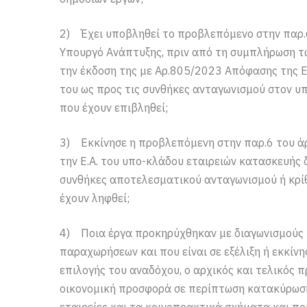
2) Έχει υποβληθεί το προβλεπόμενο στην παρ.
Υπουργό Ανάπτυξης, πριν από τη συμπλήρωση τω
την έκδοση της με Αρ.805/2023 Απόφασης της Ε.Α
του ως προς τις συνθήκες ανταγωνισμού στον υ
που έχουν επιβληθεί;
3) Εκκίνησε η προβλεπόμενη στην παρ.6 του άρ
την Ε.Α. του υπο-κλάδου εταιρειών κατασκευής 
συνθήκες αποτελεσματικού ανταγωνισμού ή κρί
έχουν ληφθεί;
4) Ποια έργα προκηρύχθηκαν με διαγωνισμούς 
παραχωρήσεων και που είναι σε εξέλιξη ή εκκίν
επιλογής του αναδόχου, ο αρχικός και τελικός 
οικονομική προσφορά σε περίπτωση κατακύρωσης
εταιρείες και τα κοινοπρακτικά σχήματα και ποι