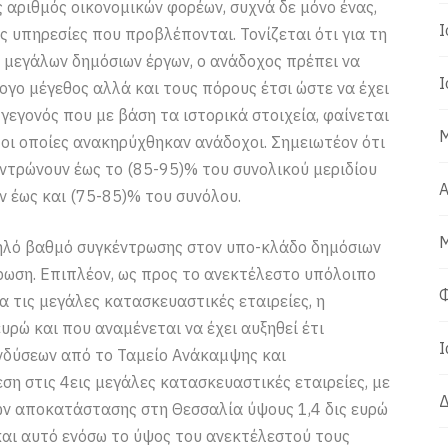
αριθμός οικονομικών φορέων, συχνά δε μόνο ένας,
Ι
ις υπηρεσίες που προβλέπονται. Τονίζεται ότι για τη
 μεγάλων δημόσιων έργων, ο ανάδοχος πρέπει να
Ι
λογο μέγεθος αλλά και τους πόρους έτσι ώστε να έχει
γεγονός που με βάση τα ιστορικά στοιχεία, φαίνεται
Μ
ς οι οποίες ανακηρύχθηκαν ανάδοχοι. Σημειωτέον ότι
εντρώνουν έως το (85-95)% του συνολικού μεριδίου
Α
ν έως και (75-85)% του συνόλου.
Μ
ηλό βαθμό συγκέντρωσης στον υπο-κλάδο δημόσιων
ρωση. Επιπλέον, ως προς το ανεκτέλεστο υπόλοιπο
Φ
α τις μεγάλες κατασκευαστικές εταιρείες, η
υρώ και που αναμένεται να έχει αυξηθεί έτι
Ι
νδύσεων από το Ταμείο Ανάκαμψης και
ση στις 4εις μεγάλες κατασκευαστικές εταιρείες, με
Δ
ων αποκατάστασης στη Θεσσαλία ύψους 1,4 δις ευρώ
και αυτό ενόσω το ύψος του ανεκτέλεστού τους