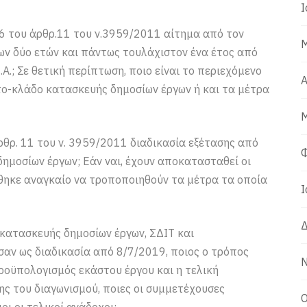
Ι
6 του άρθρ.11 του ν.3959/2011 αίτημα από τον
Μ
ν δύο ετών και πάντως τουλάχιστον ένα έτος από
.; Σε θετική περίπτωση, ποιο είναι το περιεχόμενο
Α
πο-κλάδο κατασκευής δημοσίων έργων ή και τα μέτρα
Μ
θρ. 11 του ν. 3959/2011 διαδικασία εξέτασης από
Φ
δημοσίων έργων; Εάν ναι, έχουν αποκατασταθεί οι
θηκε αναγκαίο να τροποποιηθούν τα μέτρα τα οποία
Ι
Δ
κατασκευής δημοσίων έργων, ΣΔΙΤ και
ησαν ως διαδικασία από 8/7/2019, ποιος ο τρόπος
Ν
προϋπολογισμός εκάστου έργου και η τελική
 του διαγωνισμού, ποιες οι συμμετέχουσες
Ο
οι οι τελικοί ανάδοχοι;