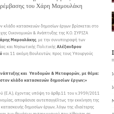
παρέμβασης του Χάρη Μαμουλάκη
ον κλάδο κατασκευών δημοσίων έργων βρίσκεται στο
χης Οικονομικών & Ανάπτυξης της Κ.Ο. ΣΥΡΙΖΑ
άρης Μαμουλάκης
, με την συνυπογραφή των
ας και Νησιωτικής Πολιτικής
Αλέξανδρου
ύ
και 11 ακόμη Βουλευτών, προς τους Υπουργούς
Ανάπτυξης και Υποδομών & Μεταφορών, με θέμα:
Ι
 στον κλάδο κατασκευών δημοσίων έργων;»
Ι
 (Ε.Α.), έχοντας υπόψη το άρθρ.11 του ν.3959/2011
ονομίας, αποφάσισε αυτεπαγγέλτως την εκκίνηση της
Μ
 κατασκευής δημοσίων έργων, λόγω της ιδιαίτερης
και των θεμάτων ανταγωνισμού που τίθενται σε