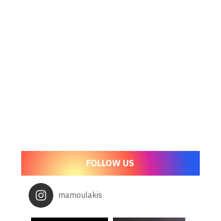
FOLLOW US
mamoulakis