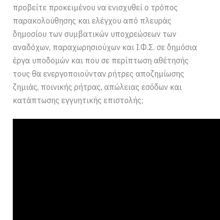
προβείτε προκειμένου να ενισχυθεί ο τρόπος
παρακολούθησης και ελέγχου από πλευράς
δημοσίου των συμβατικών υποχρεώσεων των
αναδόχων, παραχωρησιούχων και Ι.Φ.Σ. σε δημόσια
έργα υποδομών και που σε περίπτωση αθέτησής
τους θα ενεργοποιούνταν ρήτρες αποζημίωσης
ζημιάς, ποινικής ρήτρας, απώλειας εσόδων και
κατάπτωσης εγγυητικής επιστολής;