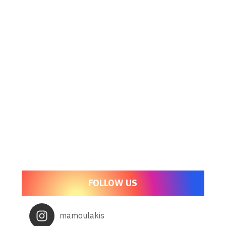
FOLLOW US
mamoulakis