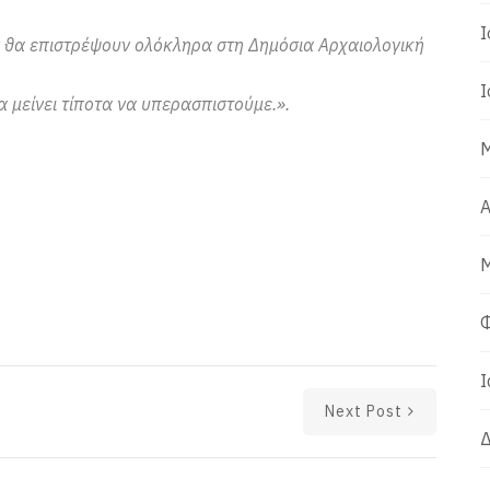
Ι
 θα επιστρέψουν ολόκληρα στη Δημόσια Αρχαιολογική
Ι
α μείνει τίποτα να υπερασπιστούμε.».
Μ
Α
Μ
Φ
Ι
Next Post
Δ