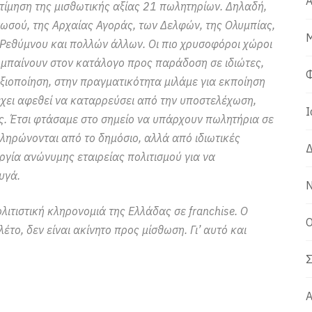
Α
κτίμηση της μισθωτικής αξίας 21 πωλητηρίων. Δηλαδή,
νωσού, της Αρχαίας Αγοράς, των Δελφών, της Ολυμπίας,
Μ
 Ρεθύμνου και πολλών άλλων. Οι πιο χρυσοφόροι χώροι
, μπαίνουν στον κατάλογο προς παράδοση σε ιδιώτες,
Φ
ξιοποίηση, στην πραγματικότητα μιλάμε για εκποίηση
έχει αφεθεί να καταρρεύσει από την υποστελέχωση,
Ι
ης. Έτσι φτάσαμε στο σημείο να υπάρχουν πωλητήρια σε
ληρώνονται από το δημόσιο, αλλά από ιδιωτικές
Δ
υργία ανώνυμης εταιρείας πολιτισμού για να
υγά.
Ν
ιτιστική κληρονομιά της Ελλάδας σε franchise. Ο
Ο
λέτο, δεν είναι ακίνητο προς μίσθωση. Γι’ αυτό και
Σ
Α