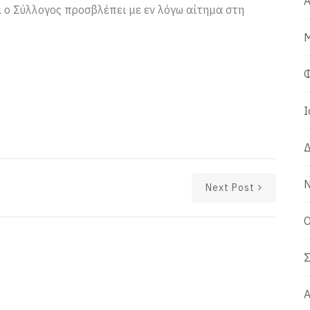
Α
ι ο Σύλλογος προσβλέπει με εν λόγω αίτημα στη
Μ
Φ
Ι
Δ
Ν
Next Post
Ο
Σ
Α