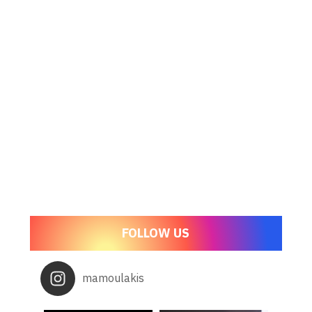
FOLLOW US
mamoulakis