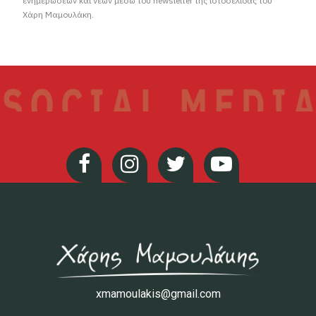
ενημερώσεων και νέων μέσω του newsletter της ιστοσελίδας του
Χάρη Μαμουλάκη.
xmamoulakis@gmail.com