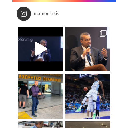
mamoulakis