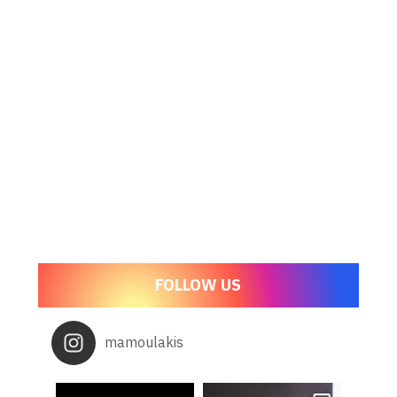
FOLLOW US
mamoulakis