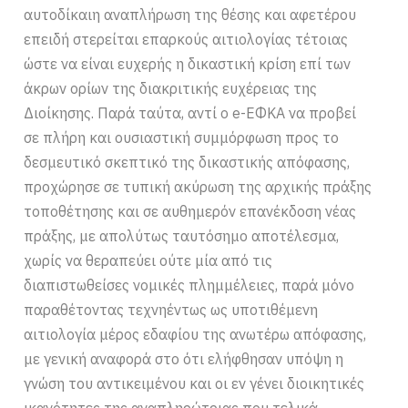
αυτοδίκαιη αναπλήρωση της θέσης και αφετέρου
επειδή στερείται επαρκούς αιτιολογίας τέτοιας
ώστε να είναι ευχερής η δικαστική κρίση επί των
άκρων ορίων της διακριτικής ευχέρειας της
Διοίκησης. Παρά ταύτα, αντί ο e-ΕΦΚΑ να προβεί
σε πλήρη και ουσιαστική συμμόρφωση προς το
δεσμευτικό σκεπτικό της δικαστικής απόφασης,
προχώρησε σε τυπική ακύρωση της αρχικής πράξης
τοποθέτησης και σε αυθημερόν επανέκδοση νέας
πράξης, με απολύτως ταυτόσημο αποτέλεσμα,
χωρίς να θεραπεύει ούτε μία από τις
διαπιστωθείσες νομικές πλημμέλειες, παρά μόνο
παραθέτοντας τεχνηέντως ως υποτιθέμενη
αιτιολογία μέρος εδαφίου της ανωτέρω απόφασης,
με γενική αναφορά στο ότι ελήφθησαν υπόψη η
γνώση του αντικειμένου και οι εν γένει διοικητικές
ικανότητες της αναπληρώτριας που τελικά