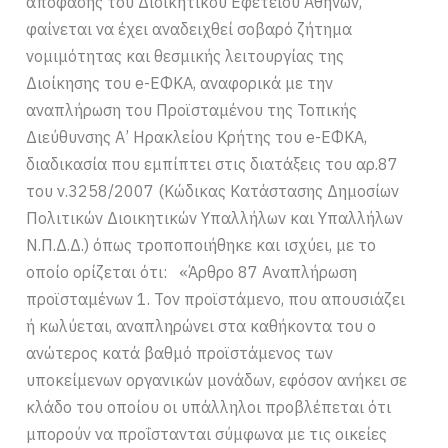
απόφασης του Διοικητικού Εφετείου Αθηνών,
φαίνεται να έχει αναδειχθεί σοβαρό ζήτημα
νομιμότητας και θεσμικής λειτουργίας της
Διοίκησης του e-ΕΦΚΑ, αναφορικά με την
αναπλήρωση του Προϊσταμένου της Τοπικής
Διεύθυνσης Α’ Ηρακλείου Κρήτης του e-ΕΦΚΑ,
διαδικασία που εμπίπτει στις διατάξεις του αρ.87
του ν.3258/2007 (Κώδικας Κατάστασης Δημοσίων
Πολιτικών Διοικητικών Υπαλλήλων και Υπαλλήλων
Ν.Π.Δ.Δ.) όπως τροποποιήθηκε και ισχύει, με το
οποίο ορίζεται ότι: «Άρθρο 87 Αναπλήρωση
προϊσταμένων 1. Τον προϊστάμενο, που απουσιάζει
ή κωλύεται, αναπληρώνει στα καθήκοντα του ο
ανώτερος κατά βαθμό προϊστάμενος των
υποκείμενων οργανικών μονάδων, εφόσον ανήκει σε
κλάδο του οποίου οι υπάλληλοι προβλέπεται ότι
μπορούν να προΐστανται σύμφωνα με τις οικείες