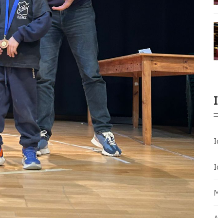
Ι
Ι
Μ