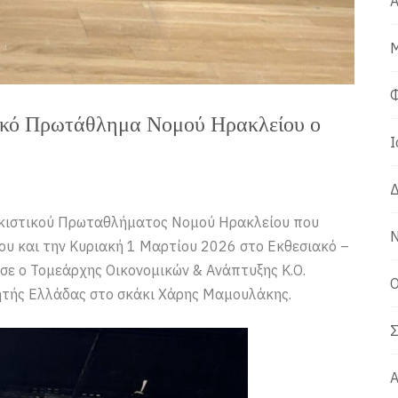
Α
Μ
Φ
ικό Πρωτάθλημα Νομού Ηρακλείου ο
Ι
Δ
ακιστικού Πρωταθλήματος Νομού Ηρακλείου που
Ν
 και την Κυριακή 1 Μαρτίου 2026 στο Εκθεσιακό –
ε ο Τομεάρχης Οικονομικών & Ανάπτυξης Κ.Ο.
Ο
ητής Ελλάδας στο σκάκι Χάρης Μαμουλάκης.
Σ
Α