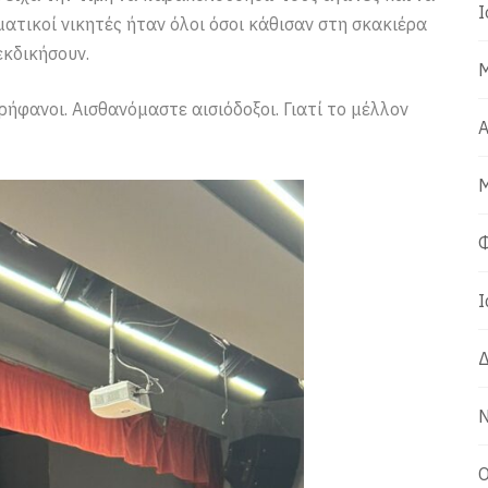
Ι
ατικοί νικητές ήταν όλοι όσοι κάθισαν στη σκακιέρα
εκδικήσουν.
Μ
ήφανοι. Αισθανόμαστε αισιόδοξοι. Γιατί το μέλλον
Α
Μ
Φ
Ι
Δ
Ν
Ο