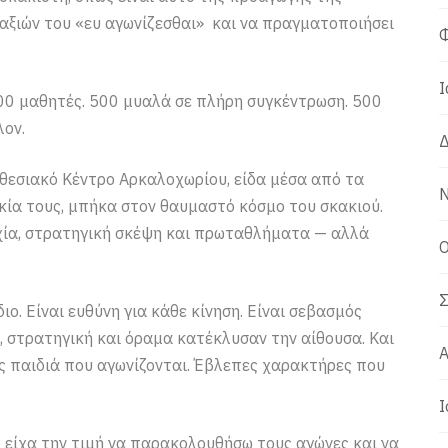
 αξιών του «ευ αγωνίζεσθαι» και να πραγματοποιήσει
Φ
Ι
00 μαθητές. 500 μυαλά σε πλήρη συγκέντρωση. 500
λον.
Δ
εσιακό Κέντρο Αρκαλοχωρίου, είδα μέσα από τα
Ν
ικία τους, μπήκα στον θαυμαστό κόσμο του σκακιού.
ρχία, στρατηγική σκέψη και πρωταθλήματα — αλλά
Ο
Σ
διο. Είναι ευθύνη για κάθε κίνηση. Είναι σεβασμός
, στρατηγική και όραμα κατέκλυσαν την αίθουσα. Και
Α
ώς παιδιά που αγωνίζονται. Έβλεπες χαρακτήρες που
Ι
 είχα την τιμή να παρακολουθήσω τους αγώνες και να