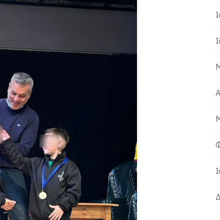
Ι
Ι
Μ
Α
Μ
Φ
Ι
Δ