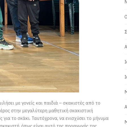
Ν
Ο
Σ
Α
Ι
Ι
Μ
ιλήσει με γονείς και παιδιά – σκακιστές από το
Α
μέρος στην μεγαλύτερη μαθητική σκακιστική
ς για το σκάκι. Ταυτόχρονα, να ενισχύσει το μήνυμα
Μ
σκακιστή, όπως είναι αυτό της προαγωγής της