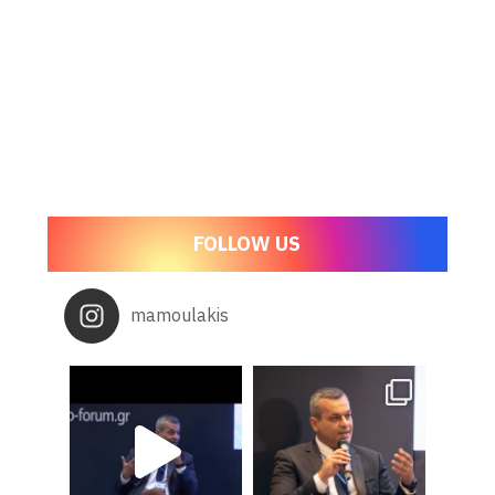
FOLLOW US
mamoulakis