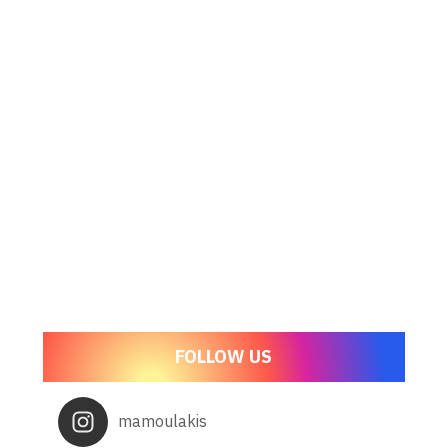
FOLLOW US
mamoulakis