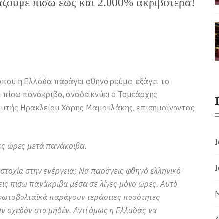
ζουμε πίσω έως και 2.000% ακριβότερα!
όπου η Ελλάδα παράγει φθηνό ρεύμα, εξάγει το
ι πίσω πανάκριβα, αναδεικνύει ο Τομεάρχης
λευτής Ηρακλείου Χάρης Μαμουλάκης, επισημαίνοντας
Ι
ες ώρες μετά πανάκριβα.
Ι
 αστοχία στην ενέργεια; Να παράγεις φθηνό ελληνικό
εις πίσω πανάκριβα μέσα σε λίγες μόνο ώρες. Αυτό
Μ
 φωτοβολταϊκά παράγουν τεράστιες ποσότητες
υν σχεδόν στο μηδέν. Αντί όμως η Ελλάδας να