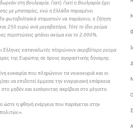
Α
δωρεάν στη Βουλγαρία. Γιατί; Γιατί η Βουλγαρία έχει
σης με μπαταρίες, ενώ η Ελλάδα παραμένει
Μ
. Τα φωτοβολταϊκά σταματούν να παράγουν, η ζήτηση
 και 250 ευρώ ανά μεγαβατόρα. Τότε το ίδιο ρεύμα
Φ
νες περιπτώσεις φτάνει ακόμα και το 2.000%.
Ι
 οι Έλληνες καταναλωτές πληρώνουν ακριβότερο ρεύμα
ερες της Ευρώπης σε όρους αγοραστικής δύναμης.
Δ
ένη ευκαιρία που πληρώνουν τα νοικοκυριά και οι
Ν
χίσει να επιδοτεί έμμεσα την ενεργειακή επάρκεια
 στο μηδέν και εισάγοντας ακρίβεια στο μέγιστο.
Ο
ιο ώστε η φθηνή ενέργεια που παράγεται στην
Σ
πολιτών.».
Α