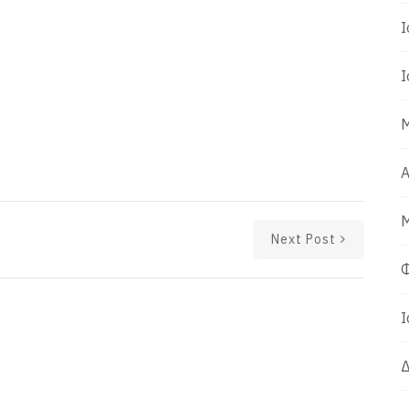
Ι
Ι
Μ
Α
Μ
Next Post
Φ
Ι
Δ