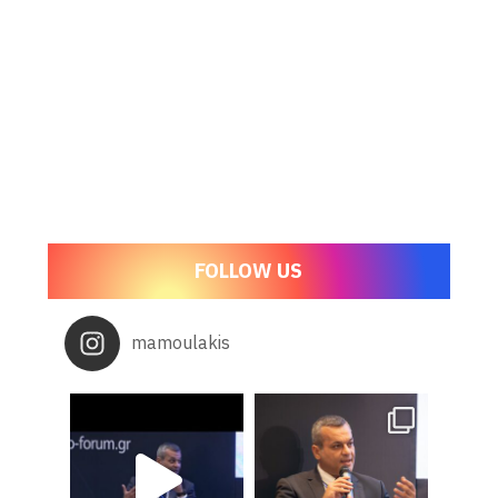
FOLLOW US
mamoulakis