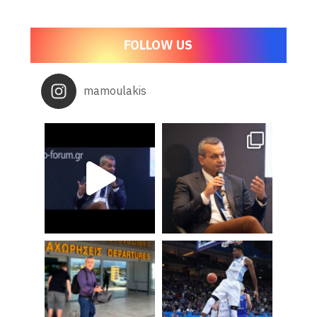
FOLLOW US
mamoulakis