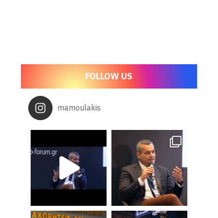
FOLLOW US
mamoulakis