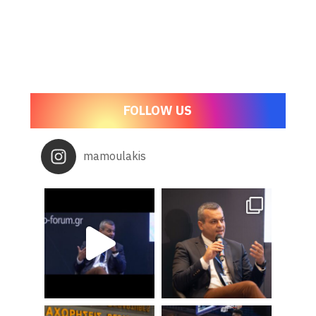
FOLLOW US
mamoulakis